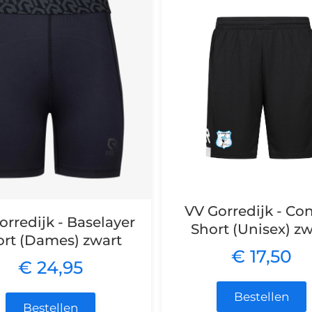
VV Gorredijk - Con
orredijk - Baselayer
Short (Unisex) zw
ort (Dames) zwart
€ 17,50
€ 24,95
Bestellen
Bestellen