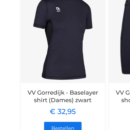
VV Gorredijk - Baselayer
VV G
shirt (Dames) zwart
sh
€ 32,95
Bestellen