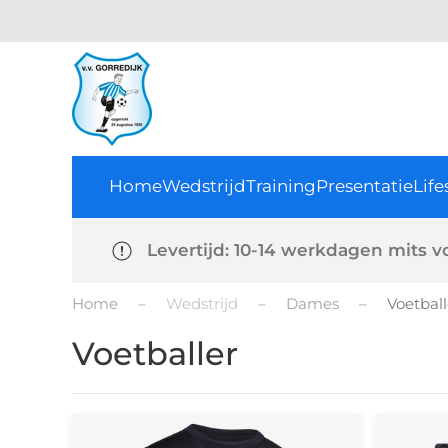
Home
Wedstrijd
Training
Presentatie
Life
Levertijd: 10-14 werkdagen mits v
Home
Wedstrijd
Dames
Voetball
Voetballer