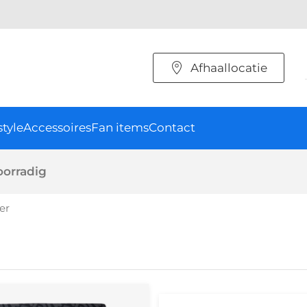
Afhaallocatie
style
Accessoires
Fan items
Contact
oorradig
er