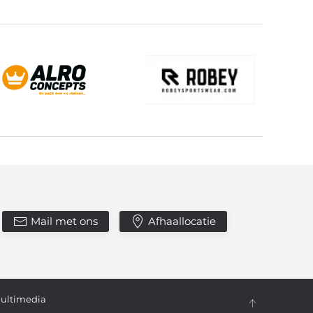
Mail met ons
Afhaallocatie
ultimedia