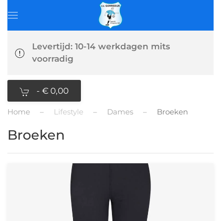
Levertijd: 10-14 werkdagen mits
voorradig
-
€ 0,00
Home
Lifestyle
Dames
Broeken
Broeken