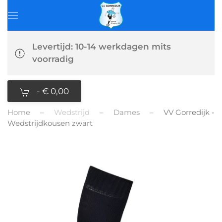
Levertijd: 10-14 werkdagen mits
voorradig
-
€ 0,00
Home
Wedstrijd
Dames
VV Gorredijk -
Wedstrijdkousen zwart