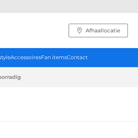
Afhaallocatie
style
Accessoires
Fan items
Contact
oorradig