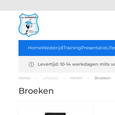
Home
Wedstrijd
Training
Presentatie
Life
Levertijd: 10-14 werkdagen mits v
Home
Lifestyle
Heren
Broeken
Broeken