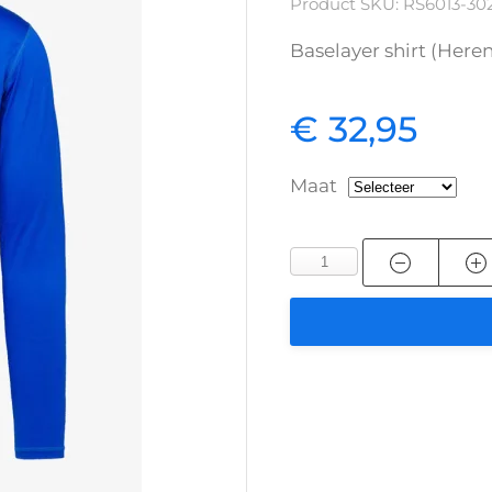
Product SKU: RS6013-30
Baselayer shirt (Here
€ 32,95
Maat