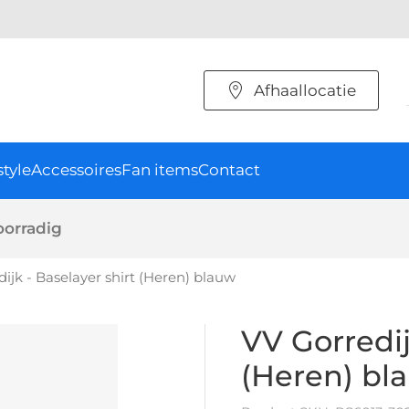
Afhaallocatie
style
Accessoires
Fan items
Contact
oorradig
ijk - Baselayer shirt (Heren) blauw
VV Gorredij
(Heren) bl