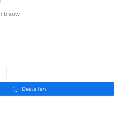
2
n) blauw
Bestellen