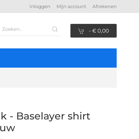
Inloggen
Mijn account
Afrekenen
-
€ 0,00
k - Baselayer shirt
auw