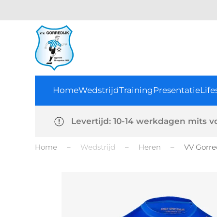
Home
Wedstrijd
Training
Presentatie
Life
Levertijd: 10-14 werkdagen mits v
Home
Wedstrijd
Heren
VV Gorred