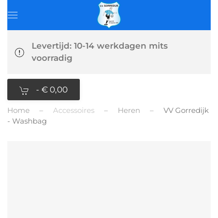
Levertijd: 10-14 werkdagen mits
voorradig
-
€ 0,00
Home
Accessoires
Heren
VV Gorredijk
- Washbag