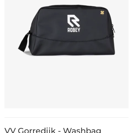
VV Gorredijk - Washbag