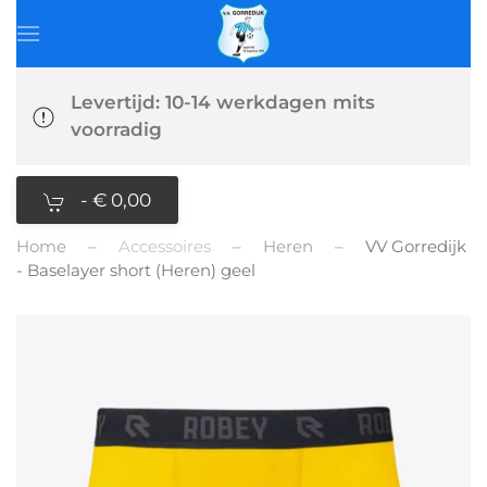
Levertijd: 10-14 werkdagen mits
voorradig
-
€ 0,00
Home
Accessoires
Heren
VV Gorredijk
- Baselayer short (Heren) geel