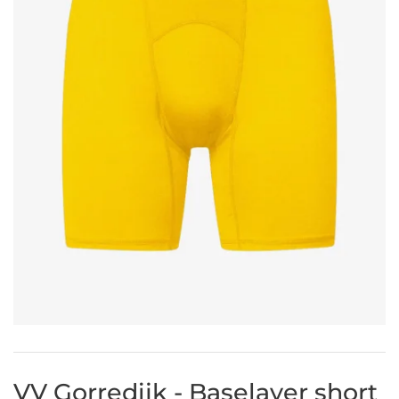
VV Gorredijk - Baselayer short